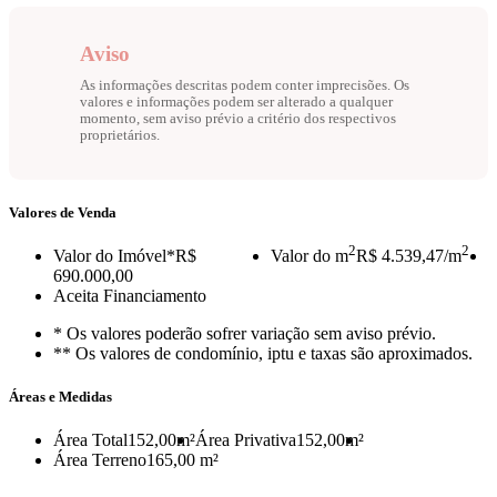
Aviso
As informações descritas podem conter imprecisões. Os
valores e informações podem ser alterado a qualquer
momento, sem aviso prévio a critério dos respectivos
proprietários.
Valores de Venda
2
2
Valor do Imóvel
*R$
Valor do m
R$ 4.539,47/m
690.000,00
Aceita Financiamento
* Os valores poderão sofrer variação sem aviso prévio.
** Os valores de condomínio, iptu e taxas são aproximados.
Áreas e Medidas
Área Total
152,00m²
Área Privativa
152,00m²
Área Terreno
165,00 m²