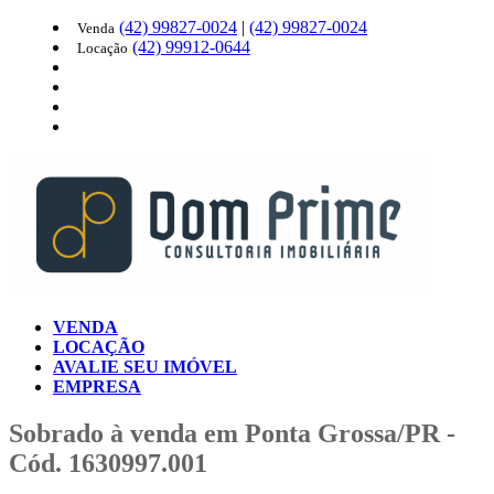
(42)
99827-0024
|
(42)
99827-0024
Venda
(42)
99912-0644
Locação
VENDA
LOCAÇÃO
AVALIE SEU IMÓVEL
EMPRESA
Sobrado à venda em Ponta Grossa/PR -
Cód. 1630997.001