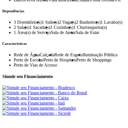
Dependências
3
Dormitório(s)
1
Suíte(s)
2
Vaga(s)
2
Banheiro(s)
1
Lavabo(s)
2
Sala(s)
1
Sacada(s)
1
Cozinha(s)
1
Churrasqueira(s)
1
Área(s) de Serviço
Sala de Jantar
Sala de Estar
Características
Rede de Água
Calçada
Rede de Esgoto
Iluminação Pública
Perto de Escolas
Perto de Hospitais
Perto de Shoppings
Perto de Vias de Acesso
Simule seu Financiamento