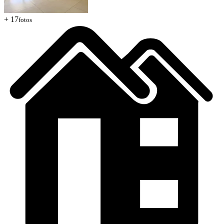
+ 17
fotos