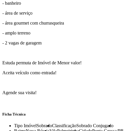
- banheiro
- área de serviço
- área gourmet com churrasqueira
- amplo terreno
- 2 vagas de garagem
Estuda permuta de Imóvel de Menor valor!
Aceita veículo como entrada!
Agende sua visita!
Ficha Técnica
Tipo Imóvel
Sobrado
Classificação
Sobrado Conjugado
Bairro
Nova Rússia
Vila
Palmeirinha
Cidade
Ponta Grossa/PR