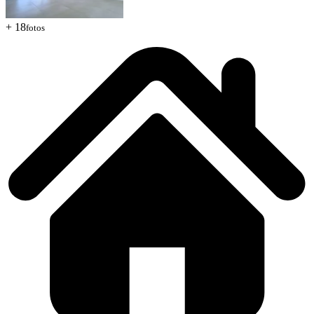
+ 18
fotos