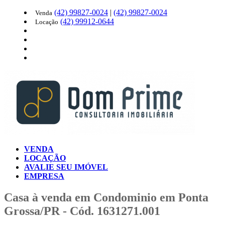
(42)
99827-0024
|
(42)
99827-0024
Venda
(42)
99912-0644
Locação
VENDA
LOCAÇÃO
AVALIE SEU IMÓVEL
EMPRESA
Casa à venda em Condominio em Ponta
Grossa/PR - Cód. 1631271.001