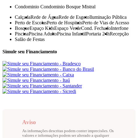
Condominio
Condominio Bosque Mistral
Calçada
Rede de Água
Rede de Esgoto
Iluminação Pública
Perto de Escolas
Perto de Hospitais
Perto de Vias de Acesso
Bosque
Espaço Kids
Espaço Verde
Cond. Fechado
Interfone
Piscina
Piscina Adulto
Piscina Infantil
Portaria 24h
Recepção
Salão de Festas
Simule seu Financiamento
Aviso
As informações descritas podem conter imprecisões. Os
valores e informações podem ser alterado a qualquer