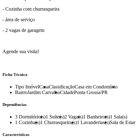
- Cozinha com churrasqueira
- área de serviço
- 2 vagas de garagem
Agende sua visita!
Ficha Técnica
Tipo Imóvel
Casa
Classificação
Casa em Condomínio
Bairro
Jardim Carvalho
Cidade
Ponta Grossa/PR
Dependências
3
Dormitório(s)
1
Suíte(s)
2
Vaga(s)
1
Banheiro(s)
1
Sala(s)
1
Cozinha(s)
1
Churrasqueira(s)
1
Lavanderias(s)
Sala de Estar
Características