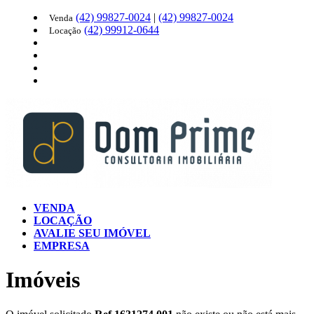
(42)
99827-0024
|
(42)
99827-0024
Venda
(42)
99912-0644
Locação
VENDA
LOCAÇÃO
AVALIE SEU IMÓVEL
EMPRESA
Imóveis