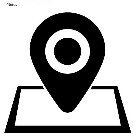
+ 4
fotos