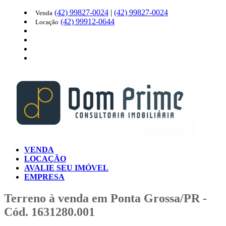
(42)
99827-0024
|
(42)
99827-0024
Venda
(42)
99912-0644
Locação
VENDA
LOCAÇÃO
AVALIE SEU IMÓVEL
EMPRESA
Terreno à venda em Ponta Grossa/PR -
Cód. 1631280.001