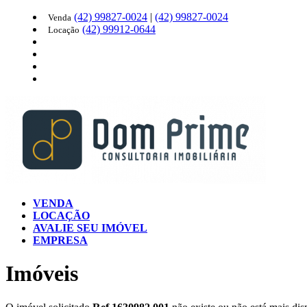
(42)
99827-0024
|
(42)
99827-0024
Venda
(42)
99912-0644
Locação
VENDA
LOCAÇÃO
AVALIE SEU IMÓVEL
EMPRESA
Imóveis