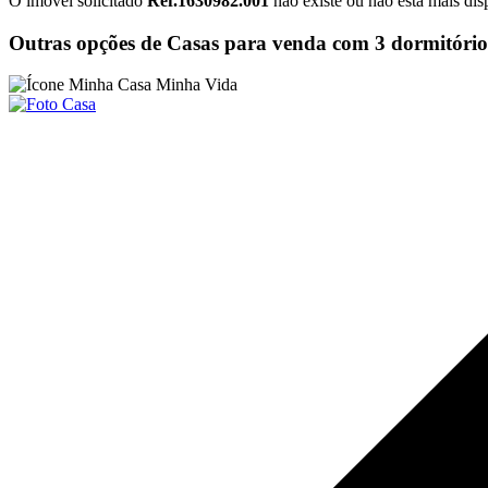
O imóvel solicitado
Ref.1630982.001
não existe ou não está mais dis
Outras opções de Casas para venda com 3 dormitórios