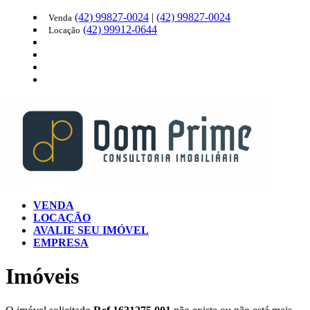
(42)
99827-0024
|
(42)
99827-0024
Venda
(42)
99912-0644
Locação
VENDA
LOCAÇÃO
AVALIE SEU IMÓVEL
EMPRESA
Imóveis